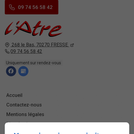
09 74 56 58 42
268 le Bas,
70270
FRESSE
09 74 56 58 42
Uniquement sur rendez-vous
Accueil
Contactez-nous
Mentions légales
Plan du site