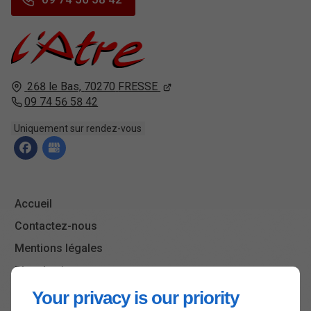
268 le Bas,
70270
FRESSE
09 74 56 58 42
Uniquement sur rendez-vous
Accueil
Contactez-nous
Mentions légales
Plan du site
Your privacy is our priority